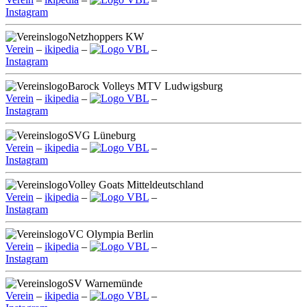
Instagram
Netzhoppers KW
Verein
–
ikipedia
–
VBL
–
Instagram
Barock Volleys MTV Ludwigsburg
Verein
–
ikipedia
–
VBL
–
Instagram
SVG Lüneburg
Verein
–
ikipedia
–
VBL
–
Instagram
Volley Goats Mitteldeutschland
Verein
–
ikipedia
–
VBL
–
Instagram
VC Olympia Berlin
Verein
–
ikipedia
–
VBL
–
Instagram
SV Warnemünde
Verein
–
ikipedia
–
VBL
–