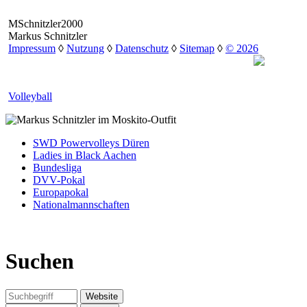
MSchnitzler2000
Markus Schnitzler
Impressum
◊
Nutzung
◊
Datenschutz
◊
Sitemap
◊
© 2026
Volleyball
SWD Powervolleys Düren
Ladies in Black Aachen
Bundesliga
DVV-Pokal
Europapokal
Nationalmannschaften
Suchen