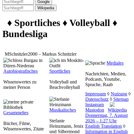
♦ Sportliches ♦ Volleyball ♦
Bundesliga
MSchnitzler2000 – Markus Schnitzler
Mediales
Autobiografisches
Sportliches
Nachrichten, Medien,
Podcasts, Youtube,
Wissenswertes zu
Volleyball und
Sprache, Raab
meiner Person
Beachvolleyball
Impressum
◊
Nutzung
◊
Datenschutz
◊
Sitemap
Instagram
Musikalisches
Mastodon
Wikipedia
Gesammeltes
Donnerstag, 7. August
Stefanie
2026 – 1:27 Uhr
Bücher, Filme,
Heinzmann, Jenix
English Translation
◊
Wissenswertes, Zitate
und Silbermond
Information in English