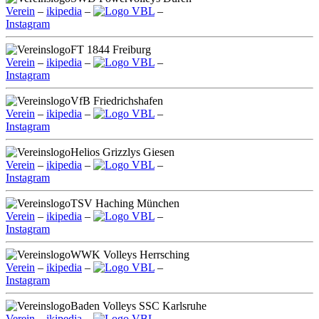
Verein
–
ikipedia
–
VBL
–
Instagram
FT 1844 Freiburg
Verein
–
ikipedia
–
VBL
–
Instagram
VfB Friedrichshafen
Verein
–
ikipedia
–
VBL
–
Instagram
Helios Grizzlys Giesen
Verein
–
ikipedia
–
VBL
–
Instagram
TSV Haching München
Verein
–
ikipedia
–
VBL
–
Instagram
WWK Volleys Herrsching
Verein
–
ikipedia
–
VBL
–
Instagram
Baden Volleys SSC Karlsruhe
Verein
–
ikipedia
–
VBL
–