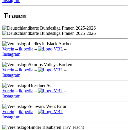
Instagram
Frauen
Ladies in Black Aachen
Verein
–
ikipedia
–
VBL
–
Instagram
Skurios Volleys Borken
Verein
–
ikipedia
–
VBL
–
Instagram
Dresdner SC
Verein
–
ikipedia
–
VBL
–
Instagram
Schwarz-Weiß Erfurt
Verein
–
ikipedia
–
VBL
–
Instagram
Binder Blaubären TSV Flacht