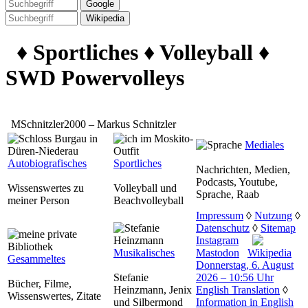
♦ Sportliches ♦ Volleyball ♦
SWD Powervolleys
MSchnitzler2000 – Markus Schnitzler
Mediales
Autobiografisches
Sportliches
Nachrichten, Medien,
Podcasts, Youtube,
Wissenswertes zu
Volleyball und
Sprache, Raab
meiner Person
Beachvolleyball
Impressum
◊
Nutzung
◊
Datenschutz
◊
Sitemap
Instagram
Musikalisches
Mastodon
Wikipedia
Gesammeltes
Donnerstag, 6. August
Stefanie
2026 – 10:56 Uhr
Bücher, Filme,
Heinzmann, Jenix
English Translation
◊
Wissenswertes, Zitate
und Silbermond
Information in English