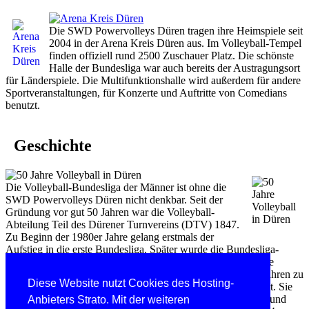
Die SWD Powervolleys Düren tragen ihre Heimspiele seit
2004 in der Arena Kreis Düren aus. Im Volleyball-Tempel
finden offiziell rund 2500 Zuschauer Platz. Die schönste
Halle der Bundesliga war auch bereits der Austragungsort
für Länderspiele. Die Multifunktionshalle wird außerdem für andere
Sportveranstaltungen, für Konzerte und Auftritte von Comedians
benutzt.
Geschichte
Die Volleyball-Bundesliga der Männer ist ohne die
SWD Powervolleys Düren nicht denkbar. Seit der
Gründung vor gut 50 Jahren war die Volleyball-
Abteilung Teil des Dürener Turnvereins (DTV) 1847.
Zu Beginn der 1980er Jahre gelang erstmals der
Aufstieg in die erste Bundesliga. Später wurde die Bundesliga-
Mannschaft unter dem Namen evivo Düren selbstständig. Die
Mannschaft aus der Rur-Stadt hat sich in den vergangenen Jahren zu
Diese Website nutzt Cookies des Hosting-
einem Spitzenteam in der höchsten deutschen Liga entwickelt. Sie
erzielte auch auf europäischer Ebene beachtliche Ergebnisse und
Anbieters Strato. Mit der weiteren