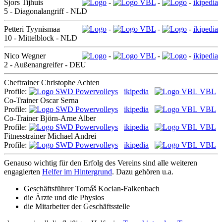
Sjors Tijhuis
-
VBL
-
-
ikipedia
5 - Diagonalangriff - NLD
Petteri Tyynismaa
-
VBL
-
-
ikipedia
10 - Mittelblock - NLD
Nico Wegner
-
VBL
-
-
ikipedia
2 - Außenangreifer - DEU
Cheftrainer Christophe Achten
Profile:
ikipedia
VBL
Co-Trainer Oscar Serna
Profile:
ikipedia
VBL
Co-Trainer Björn-Arne Alber
Profile:
ikipedia
VBL
Fitnesstrainer Michael Andrei
Profile:
ikipedia
VBL
Genauso wichtig für den Erfolg des Vereins sind alle weiteren
engagierten
Helfer im Hintergrund
. Dazu gehören u.a.
Geschäftsführer Tomáš Kocian-Falkenbach
die Ärzte und die Physios
die Mitarbeiter der Geschäftsstelle