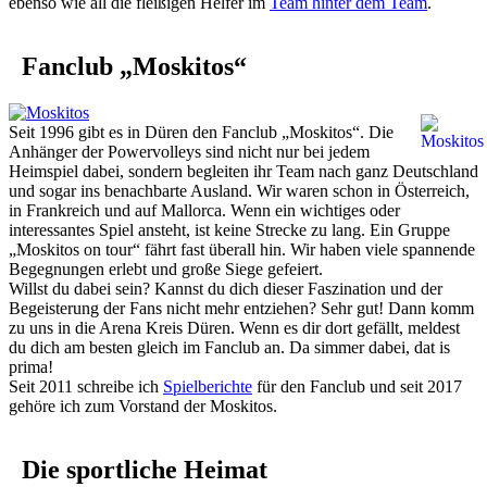
ebenso wie all die fleißigen Helfer im
Team hinter dem Team
.
Fanclub „Moskitos“
Seit 1996 gibt es in Düren den Fanclub „Moskitos“. Die
Anhänger der Powervolleys sind nicht nur bei jedem
Heimspiel dabei, sondern begleiten ihr Team nach ganz Deutschland
und sogar ins benachbarte Ausland. Wir waren schon in Österreich,
in Frankreich und auf Mallorca. Wenn ein wichtiges oder
interessantes Spiel ansteht, ist keine Strecke zu lang. Ein Gruppe
„Moskitos on tour“ fährt fast überall hin. Wir haben viele spannende
Begegnungen erlebt und große Siege gefeiert.
Willst du dabei sein? Kannst du dich dieser Faszination und der
Begeisterung der Fans nicht mehr entziehen? Sehr gut! Dann komm
zu uns in die Arena Kreis Düren. Wenn es dir dort gefällt, meldest
du dich am besten gleich im Fanclub an. Da simmer dabei, dat is
prima!
Seit 2011 schreibe ich
Spielberichte
für den Fanclub und seit 2017
gehöre ich zum Vorstand der Moskitos.
Die sportliche Heimat