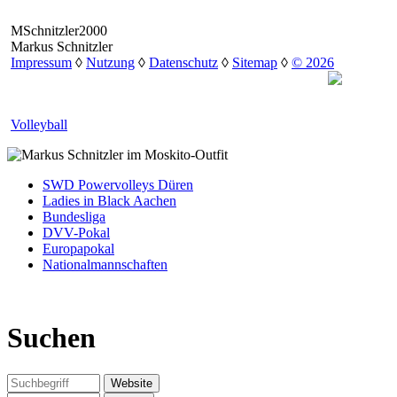
MSchnitzler2000
Markus Schnitzler
Impressum
◊
Nutzung
◊
Datenschutz
◊
Sitemap
◊
© 2026
Volleyball
SWD Powervolleys Düren
Ladies in Black Aachen
Bundesliga
DVV-Pokal
Europapokal
Nationalmannschaften
Suchen