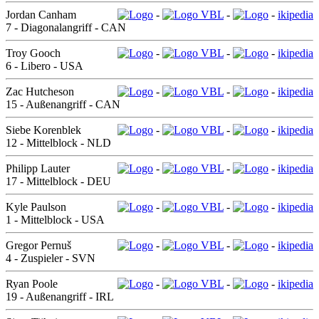
Jordan Canham
-
VBL
-
-
ikipedia
7 - Diagonalangriff - CAN
Troy Gooch
-
VBL
-
-
ikipedia
6 - Libero - USA
Zac Hutcheson
-
VBL
-
-
ikipedia
15 - Außenangriff - CAN
Siebe Korenblek
-
VBL
-
-
ikipedia
12 - Mittelblock - NLD
Philipp Lauter
-
VBL
-
-
ikipedia
17 - Mittelblock - DEU
Kyle Paulson
-
VBL
-
-
ikipedia
1 - Mittelblock - USA
Gregor Pernuš
-
VBL
-
-
ikipedia
4 - Zuspieler - SVN
Ryan Poole
-
VBL
-
-
ikipedia
19 - Außenangriff - IRL